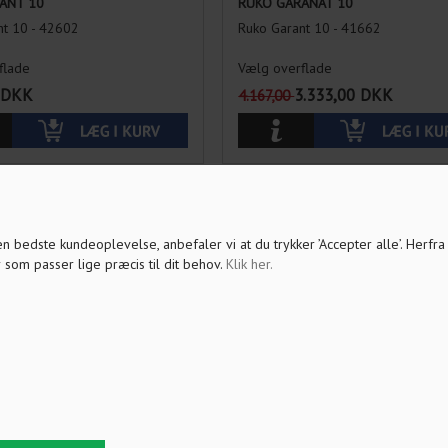
ANT 10
RUKO GARANAT 10
nt 10 - 42602
Ruko Garant 10 - 41662
flade
Vælg overflade
DKK
3.333,00
DKK
4.167,00
SPAR
20%
 den bedste kundeoplevelse, anbefaler vi at du trykker ’Accepter alle’. Herfr
 som passer lige præcis til dit behov.
Klik her
.
SSELÅS CYLINDER RUKO
41650 RUND CYLINDER RUKO GA
0
10