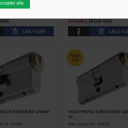
nt 10 - 42601
Ruko Garant 10 - 41650
flade
Vælg overflade
DKK
2.187,00
DKK
2.734,00
SPAR
20%
OFILCYLINDER RUKO GARANT
41620 PROFILCYLINDER RUKO GA
10
nt 10 - 41600
Ruko Garant 10 - 41620