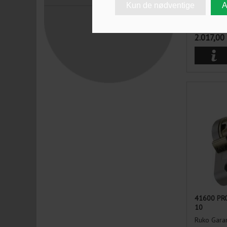
Ruko Gara
Vælg over
2.017,00
41600 PR
10
Ruko Gara