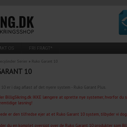
AKT OS
FRI FRAGT*
ecylinder Serier
»
Ruko Garant 10
GARANT 10
10 er i dag afløst af det nyere system - Ruko Garant Plus.
der BilligSikring.dk IKKE længere at oprette nye systemer, hvorfor d
fremtidige løsning!
rede er den tilfredse ejer at et Ruko Garant 10 system, tilbyder vi do
der du en komplet oversigt over de Ruko Garant 10 produkter som Billig