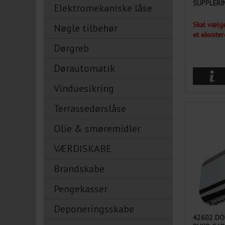
SUPPLERI
Elektromekaniske låse
Skal vælge
Nøgle tilbehør
et eksiste
Dørgreb
Dørautomatik
Vinduesikring
Terrassedørslåse
Olie & smøremidler
VÆRDISKABE
Brandskabe
Pengekasser
Deponeringsskabe
42602 DO