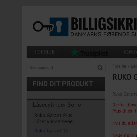
FORSIDE
KONT
Forside
»
Lås
RUKO 
FIND DIT PRODUKT
Ruko Garant 
Låsecylinder Serier
Derfor tilby
Plus til din 
Ruko Garant Plus
Låsecylinderserie
Hvis du alle
Ruko Garant 10
Nedenfor fin