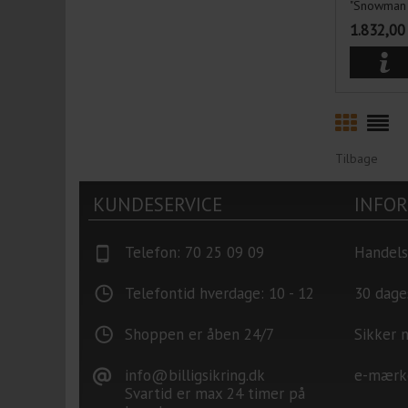
"Snowman 
1.832,00
Tilbage
KUNDESERVICE
INFO
Telefon: 70 25 09 09
Handels
Telefontid hverdage: 10 - 12
30 dage
Shoppen er åben 24/7
Sikker 
info@billigsikring.dk
e-mærk
Svartid er max 24 timer på