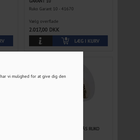
GARANT 10
Ruko Garant 10 - 41670
Vælg overflade
2.017,00
DKK
a har vi mulighed for at give dig den
RANT
42608 RUND GITTERPORTLÅS RUKO
GARANT 10