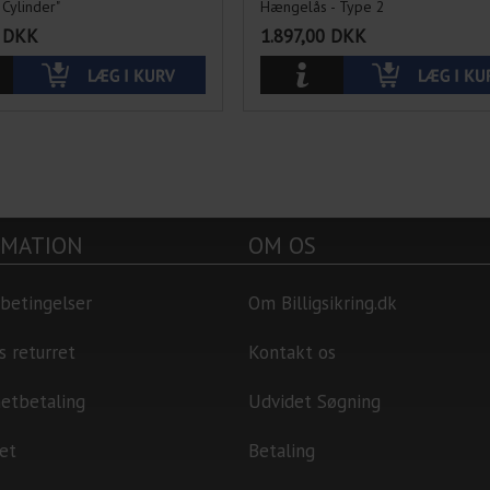
Cylinder"
Hængelås - Type 2
DKK
1.897,00
DKK
RMATION
OM OS
betingelser
Om Billigsikring.dk
s returret
Kontakt os
netbetaling
Udvidet Søgning
et
Betaling