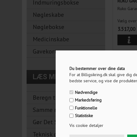
RUKO GAR
Indmuringsbokse
Ruko Gara
Nøgleskabe
Vælg over
Nøglebokse
3.517,00
Medicinskabe
Gavekort
Du bestemmer over dine data
For at Billigsikring.dk skal give dig
LÆS MERE OM
bedste service, og vise de produkter
Nødvendige
Beregn tilbehør til låse
Markedsføring
Funktionelle
Samme nøgle til alle låse
Statistiske
Gør Det Selv
Vis cookie detaljer
42601 KA
GARANT 1
Teknisk ordbog