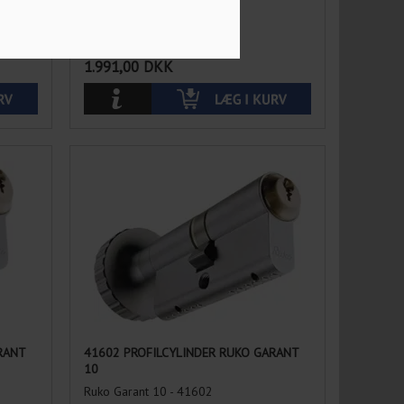
Ruko Garanat 10 - 42608
Vælg overflade
1.991,00
DKK
RANT
41602 PROFILCYLINDER RUKO GARANT
10
Ruko Garant 10 - 41602