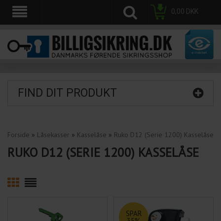
0,00
DKK
FIND DIT PRODUKT
Forside
»
Låsekasser
»
Kasselåse
»
Ruko D12 (Serie 1200) Kasselåse
RUKO D12 (SERIE 1200) KASSELÅSE
SPAR
35%