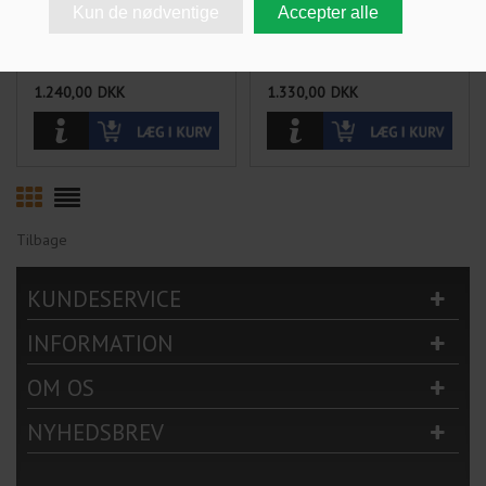
CYLINDER
CYLINDER
1.240,00
DKK
1.330,00
DKK
Tilbage
KUNDESERVICE
INFORMATION
OM OS
NYHEDSBREV