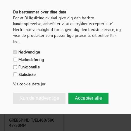
Du bestemmer over dine data
For at Billigsikring.dk skal give dig den bedste
ABLOY MOTORLÅS
TILBEHØRSPOSE TIL EL580,
kundeoplevelse, anbefaler vi at du trykker ’Accepter alle’.
EL648/25 LÅSEKASSE
EL582, PE580
Herfra har vi mulighed for at give dig den bedste service, og
vise de produkter som passer lige præcis til dit behov.
Klik
her
.
Motorlås EL648
Tilbehørspose til
EL580, EL582 og PE580
Nødvendige
Læs mere og vælg variant
15.739,00
DKK
189,00
DKK
Markedsføring
Anvendelse:
Funktionelle
Svingrigellås for ud- og
Statistiske
indvendige smalprofildøre
med høje sikkerhedskrav.
Vis cookie detaljer
GREBSPIND T/EL480/580
47/50MM