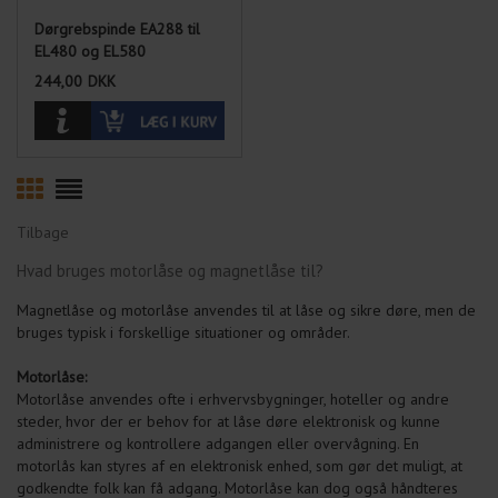
Dørgrebspinde EA288 til
EL480 og EL580
244,00
DKK
Læs mere og vælg variant
Anvendelse:
Til magnetlåse med delt
grebsfallerør.
Kan også anvendes til
Tilbage
EL460, EL560 låsekasser
Hvad bruges motorlåse og magnetlåse til?
med Din/værk -cylindre,
hvor der benyttes grebs-
Magnetlåse og motorlåse anvendes til at låse og sikre døre, men de
adapter fra 9x9 til 8x8xmm
bruges typisk i forskellige situationer og områder.
Motorlåse:
Motorlåse anvendes ofte i erhvervsbygninger, hoteller og andre
steder, hvor der er behov for at låse døre elektronisk og kunne
administrere og kontrollere adgangen eller overvågning. En
motorlås kan styres af en elektronisk enhed, som gør det muligt, at
godkendte folk kan få adgang. Motorlåse kan dog også håndteres