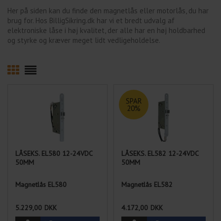
Her på siden kan du finde den magnetlås eller motorlås, du har
brug for. Hos BilligSikring.dk har vi et bredt udvalg af
elektroniske låse i høj kvalitet, der alle har en høj holdbarhed
og styrke og kræver meget lidt vedligeholdelse.
SPAR
20%
LÅSEKS. EL580 12-24VDC
LÅSEKS. EL582 12-24VDC
50MM
50MM
Magnetlås EL580
Magnetlås EL582
Læs mere og vælg variant
Læs mere og vælg variant
5.229,00
DKK
4.172,00
DKK