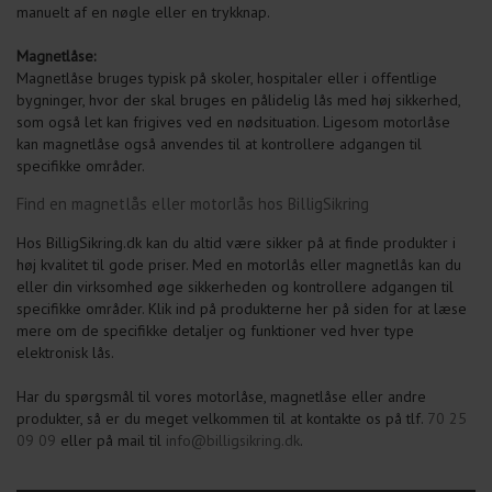
manuelt af en nøgle eller en trykknap.
Magnetlåse:
Magnetlåse bruges typisk på skoler, hospitaler eller i offentlige
bygninger, hvor der skal bruges en pålidelig lås med høj sikkerhed,
som også let kan frigives ved en nødsituation. Ligesom motorlåse
kan magnetlåse også anvendes til at kontrollere adgangen til
specifikke områder.
Find en magnetlås eller motorlås hos BilligSikring
Hos BilligSikring.dk kan du altid være sikker på at finde produkter i
høj kvalitet til gode priser. Med en motorlås eller magnetlås kan du
eller din virksomhed øge sikkerheden og kontrollere adgangen til
specifikke områder. Klik ind på produkterne her på siden for at læse
mere om de specifikke detaljer og funktioner ved hver type
elektronisk lås.
Har du spørgsmål til vores motorlåse, magnetlåse eller andre
produkter, så er du meget velkommen til at kontakte os på tlf.
70 25
09 09
eller på mail til
info@billigsikring.dk
.