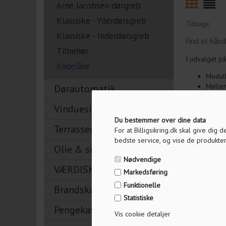
Arne Jacobsen dørgreb
Klassiske - Yderdørsgreb
Tilbage
Klassiske - Inderdørsgreb
Find et hånd
Tilbehør
I udvalget på
Kodelåse
Modul
Melle
Dørautomatik
DIN/E
Vinduesikring
På alle vores
Du bestemmer over dine data
Dørlåsene med
Terrassedørslåse
For at Billigsikring.dk skal give dig
bedste service, og vise de produkter
Hvor bruger
Olie & smøremidler
De elektronis
Nødvendige
VÆRDISKABE
kontrollere a
Markedsføring
Funktionelle
Brandskabe
Dørhåndtag me
Statistiske
med kode på 
Pengekasser
øget sikkerh
Vis cookie detaljer
Hvilke fordel