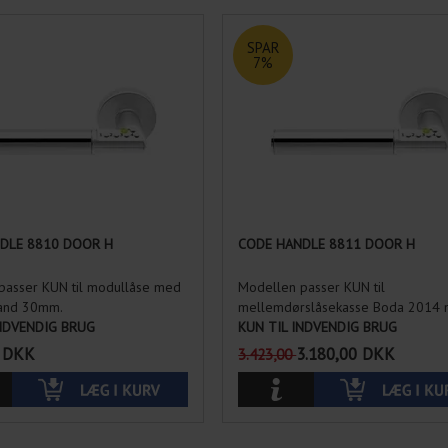
SPAR
7%
DLE 8810 DOOR H
CODE HANDLE 8811 DOOR H
passer KUN til modullåse med
Modellen passer KUN til
tand 30mm.
mellemdørslåsekasse Boda 2014 m
INDVENDIG BRUG
KUN TIL INDVENDIG BRUG
DKK
3.180,00
DKK
3.423,00