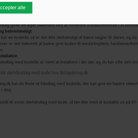
 flere fordele ved at benytte et dørhåndtag med kodelås. Nedenfor kan d
ikkerhed
dtag giver en øget sikkerhed ved at forhindre uvedkommende i at komme
og bekvemmeligt
 har en kodelås, så er det ikke nødvendigt at bære nøgler til døren, og du
ver er det bekvemt at kunne give koden til medarbejdere, familiemedlemme
ede.
stallation
håndtag med kodelås er nemt at installere i din dør, og du kan ofte selv in
tisk dørhåndtag med kode hos Billigsikring.dk
ring.dk kan du finde et håndtag med kodelås, der kan give en højere sikke
 i dag.
mål til vores dørhåndtag med kode, så tøv ikke med at kontakte os på tlf.