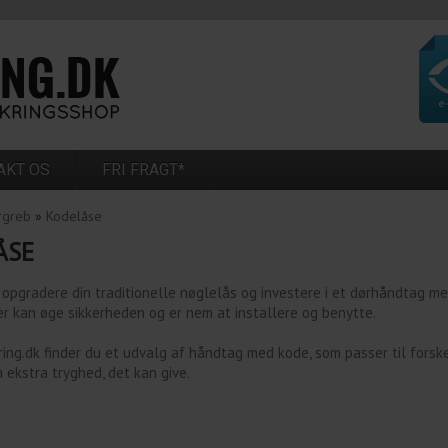
AKT OS
FRI FRAGT*
rgreb
»
Kodelåse
ÅSE
 opgradere din traditionelle nøglelås og investere i et dørhåndtag m
r kan øge sikkerheden og er nem at installere og benytte.
kring.dk finder du et udvalg af håndtag med kode, som passer til fors
 ekstra tryghed, det kan give.