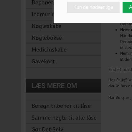
Deponeringsskabe
Der er mange
kode.
Indmuringsbokse
Øget s
Dørhån
Nøgleskabe
Nemt 
Når du
Nøglebokse
Derudo
til st
Medicinskabe
Nem in
Et dør
Gavekort
Find et prak
Hos BilligSik
LÆS MERE OM
dørlås hos os
Har du spørgs
Beregn tilbehør til låse
Samme nøgle til alle låse
Gør Det Selv