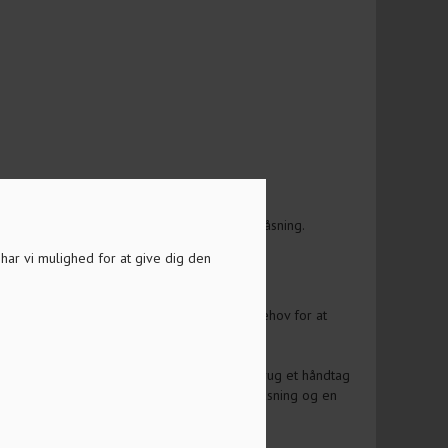
e den 4-6-cifrede brugerkode og 1 knap til låsning.
a har vi mulighed for at give dig den
ode er oplagt at bruge steder, hvor der er behov for at
eter, lagerrum eller offentlige bygninger. Brug et håndtag
hvor der er behov for hurtig og bekvem aflåsning og en