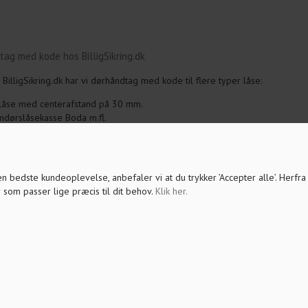
tag med kode hos BilligSikring.dk
 BilligSikring.dk har vi dørhåndtag med kode til flere typer låse:
låse med centerafstand på 30 mm.
mdørslåsekasse Boda m.fl.
URO låsekasser med centermål 38 mm.
 dørgreb med kode er der 5 knapper. 4 af knapperne bruges til at indtast
 kode kan fås til både højre- og venstrelås.
 den bedste kundeoplevelse, anbefaler vi at du trykker ’Accepter alle’. Herfr
 som passer lige præcis til dit behov.
Klik her
.
 man en elektronisk dørlås?
ke dørhåndtag fra Billigsikring.dk er til indvendig brug. Dørhåndtag med k
dgangen til et rum eller en plads.
d kode kan anvendes i eksempelvis institutioner, kontorer, sundhedsfacilit
alt fra kontordøre, mellemdøre, mødelokaler, personalerum og lignende, 
ed.
e er der ved at bruge en kodelås til døren?