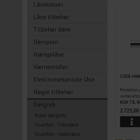
Låsekasser
Låse tilbehør
Tilbehør døre
Dørspion
Hængelåse
Værnemidler
CODE HAN
Elektromekaniske låse
Modellen 
Nøgle tilbehør
centerafs
KUN TIL 
Dørgreb
2.725,00
Ruko dørgreb
Scanflex - Yderdøre
Scanflex - Inderdøre