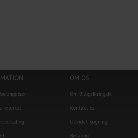
RMATION
OM OS
betingelser
Om Billigsikring.dk
s returret
Kontakt os
netbetaling
Udvidet Søgning
et
Betaling