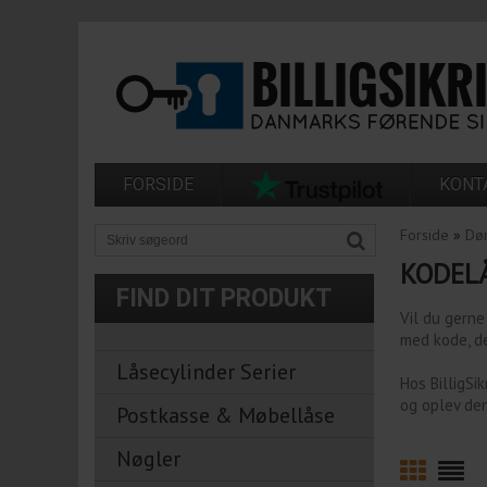
FORSIDE
KONT
Forside
»
Dø
KODEL
FIND DIT PRODUKT
Vil du gerne
med kode, de
Låsecylinder Serier
Hos BilligSi
og oplev den
Postkasse & Møbellåse
Nøgler