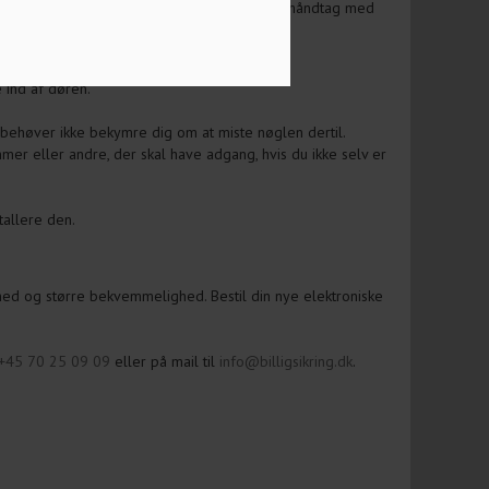
u se nogle af de fordele, der er ved et dørhåndtag med
 ind af døren.
 behøver ikke bekymre dig om at miste nøglen dertil.
r eller andre, der skal have adgang, hvis du ikke selv er
stallere den.
rhed og større bekvemmelighed. Bestil din nye elektroniske
+45 70 25 09 09
eller på mail til
info@billigsikring.dk
.