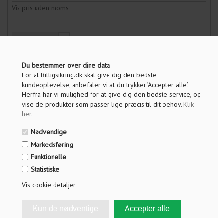
Vis pris uden moms
ANTAL
Du bestemmer over dine data
LÆG I KURV
For at Billigsikring.dk skal give dig den bedste
kundeoplevelse, anbefaler vi at du trykker ’Accepter alle’.
Herfra har vi mulighed for at give dig den bedste service, og
vise de produkter som passer lige præcis til dit behov.
Klik
OM PRODUKTET
her
.
SPØRG OS
Nødvendige
Markedsføring
FRAGT INFO
Funktionelle
ANMELDELSER
Statistiske
Vis cookie detaljer
Hængelås til indendørs og udendørs aflåsning af
loftrum, kælderrum og redskabsskure.