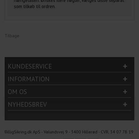
hængelåsen. Ønskes flere nøgler, vælges disse separat
som tilkøb til ordren.
Tilbage
KUNDESERVICE
INFORMATION
OM OS
NYHEDSBREV
BilligSikring.dk ApS - Vølundsvej 9 - 3400 Hillerød - CVR. 34 07 78 19