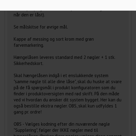
Model 2643: Tvangslukkende med 8 mm hærdet
stålbøjle. (Nøglen kan først fjernes fra hængelåsen
når den er låst).
Se målskitse for øvrige mål.
Kappe af messing og sort krom med grøn
farvemarkering.
Hængelåsen leveres standard med 2 nøgler + 1 stk.
Sikkerhedskort.
Skal hængelåsen indgå i et enslukkende system
"samme nøgle til alle dine låse", skal du huske at svare
på de få spørgsmål i produkt konfiguratoren som du
finder i produktoversigten med rød skrift. På den måde
ved vi hvordan du ønsker dit system bygget. Her kan du
også bestille ekstra nøgler. OBS, skal kun udfyldes 1
gang pr. ordre!
OBS - Vælges kodning efter din nuværende nøgle
"Supplering", følger der IKKE nøgler med til