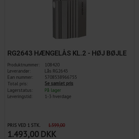
RG2643 HÆNGELÅS KL.2 - HØJ BØJLE
Produktnummer:
108420
Leverandør:
Lås RG2643
Ean nummer:
5708538966755
Se samlet pris
Total pris:
Lagerstatus:
På lager
Leveringstid:
1-3 hverdage
PRIS VED 1 STK.
1.599,00
1.493,00
DKK