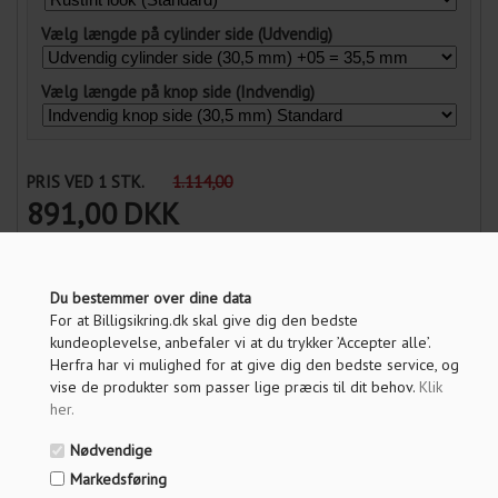
Vælg længde på cylinder side (Udvendig)
Vælg længde på knop side (Indvendig)
PRIS VED 1 STK.
1.114,00
891,00
DKK
Vis pris uden moms
Du bestemmer over dine data
For at Billigsikring.dk skal give dig den bedste
ANTAL
kundeoplevelse, anbefaler vi at du trykker ’Accepter alle’.
Herfra har vi mulighed for at give dig den bedste service, og
vise de produkter som passer lige præcis til dit behov.
Klik
LÆG I KURV
her
.
Nødvendige
Markedsføring
OM PRODUKTET