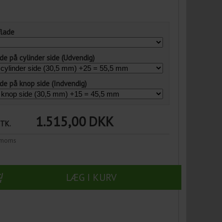
flade
e på cylinder side (Udvendig)
e på knop side (Indvendig)
1.515,00
DKK
STK.
n moms
LÆG I KURV