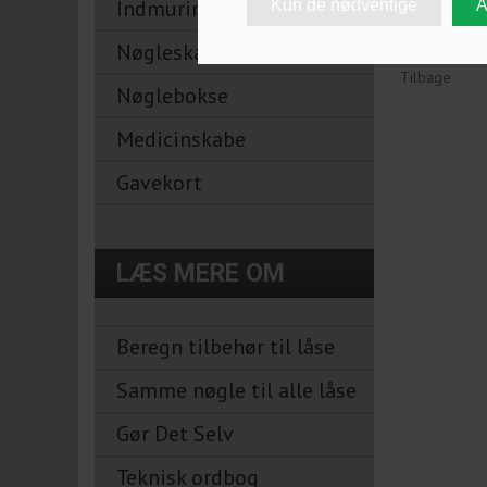
Indmuringsbokse
Nøgleskabe
Tilbage
Nøglebokse
Medicinskabe
Gavekort
LÆS MERE OM
Beregn tilbehør til låse
Samme nøgle til alle låse
Gør Det Selv
Teknisk ordbog