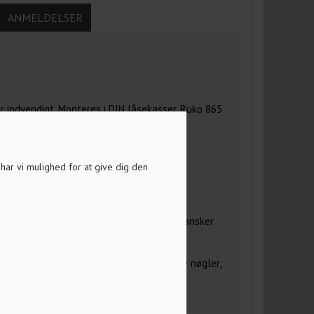
ANMELDELSER
er indvendigt. Monteres i DIN låsekasser, Ruko 865
a har vi mulighed for at give dig den
ne låse", skal du huske at svare på de få
ød skrift. På den måde ved vi hvordan du ønsker
yldes 1 gang pr. ordre!
E nøgler med til cylinderen. Ønskes flere nøgler,