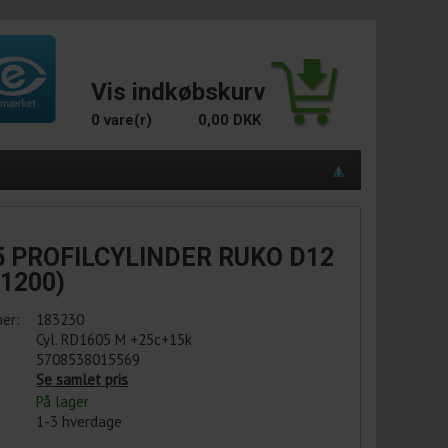
Vis indkøbskurv
0 vare(r)
0,00 DKK
5 PROFILCYLINDER RUKO D12
 1200)
er:
183230
Cyl. RD1605 M +25c+15k
5708538015569
Se samlet pris
På lager
1-3 hverdage