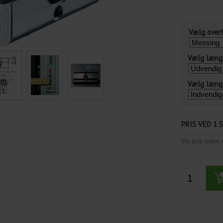
Vælg over
Vælg længd
Vælg længd
PRIS VED 1 
Vis pris ude