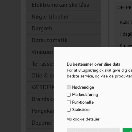
Elektromekaniske låse
OM PR
Nøgle tilbehør
Ruko D
Dørgreb
I dagl
Dørautomatik
Bruges
Vinduesikring
m.fl.
Terrassedørslåse
Profil
Du bestemmer over dine data
For at Billigsikring.dk skal give dig
Olie & smøremidler
Find ø
bedste service, og vise de produkter
VÆRDISKABE
Skal p
Nødvendige
spørgs
Markedsføring
Brandskabe
dit sy
Funktionelle
Pengekasser
Statistiske
OBS - 
vælges
Vis cookie detaljer
Deponeringsskabe