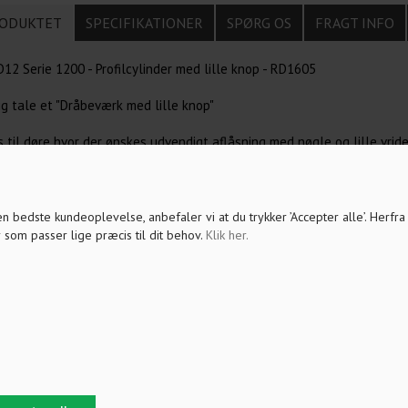
ODUKTET
SPECIFIKATIONER
SPØRG OS
FRAGT INFO
12 Serie 1200 - Profilcylinder med lille knop - RD1605
ig tale et "Dråbeværk med lille knop"
 til døre hvor der ønskes udvendigt aflåsning med nøgle og lille vrid
cylinderen fastgøres med 1 skrue, som følger med ved køb.
 den bedste kundeoplevelse, anbefaler vi at du trykker ’Accepter alle’. Herfr
vrigt tilbehør til profilcylinderen i menu punktet "Låse tilbehør"
 som passer lige præcis til dit behov.
Klik her
.
rofilcylinderen indgå i et enslukkende system "samme nøgle til alle di
mål i produkt konfiguratoren som du finder i produktoversigten med r
stem bygget. Her kan du også bestille ekstra nøgler. OBS, skal kun udf
Vælges kodning efter din nuværende nøgle "Supplering", følger der IKK
 disse separat som tilkøb til ordren.