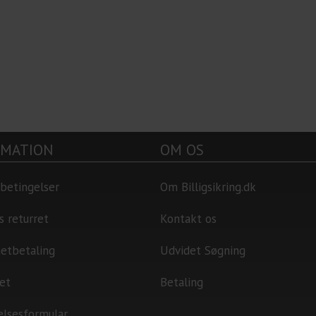
RMATION
OM OS
betingelser
Om Billigsikring.dk
s returret
Kontakt os
netbetaling
Udvidet Søgning
et
Betaling
elsesformular