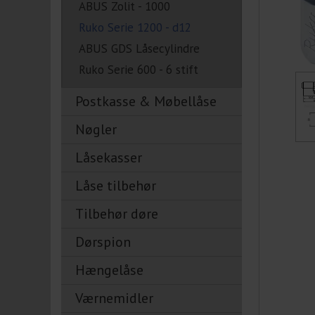
ABUS Zolit - 1000
Ruko Serie 1200 - d12
ABUS GDS Låsecylindre
Ruko Serie 600 - 6 stift
Postkasse & Møbellåse
Nøgler
Låsekasser
Låse tilbehør
Tilbehør døre
Dørspion
Hængelåse
Værnemidler