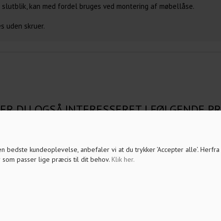
 slutblik, kan med fordel bruges ved montering af møbellåse.
s uden skruer.
ER DU OGSÅ INTERESSERET I FØLGENDE 
 den bedste kundeoplevelse, anbefaler vi at du trykker ’Accepter alle’. Herfr
 som passer lige præcis til dit behov.
Klik her
.