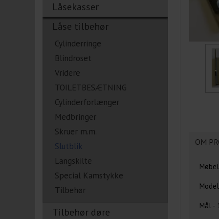
Låsekasser
Låse tilbehør
Cylinderringe
Blindroset
Vridere
TOILETBESÆTNING
Cylinderforlænger
Medbringer
Skruer m.m.
OM PR
Slutblik
Langskilte
Møbell
Special Kamstykke
Model 
Tilbehør
Mål -
Tilbehør døre