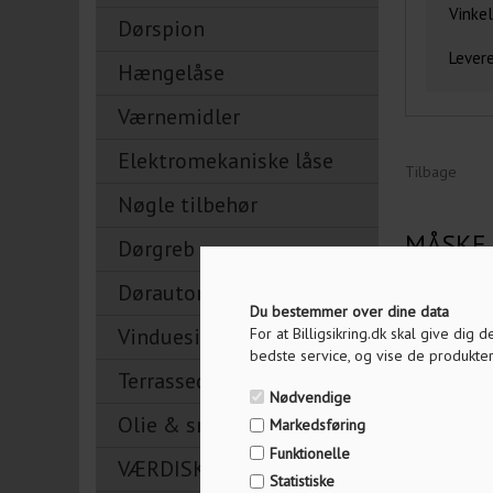
Vinkel
Dørspion
Levere
Hængelåse
Værnemidler
Elektromekaniske låse
Tilbage
Nøgle tilbehør
MÅSKE 
Dørgreb
Dørautomatik
Du bestemmer over dine data
Vinduesikring
For at Billigsikring.dk skal give dig
bedste service, og vise de produkter
Terrassedørslåse
Nødvendige
Olie & smøremidler
Markedsføring
Funktionelle
VÆRDISKABE
Statistiske