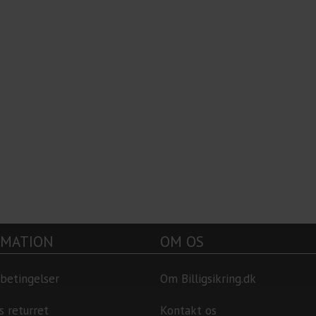
RMATION
OM OS
betingelser
Om Billigsikring.dk
s returret
Kontakt os