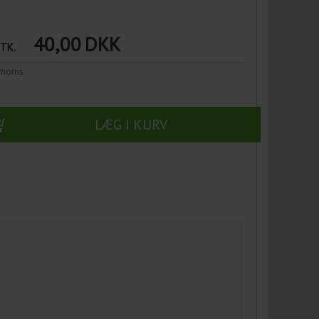
40,00
DKK
STK.
n moms
LÆG I KURV