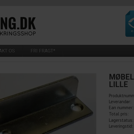
AKT OS
FRI FRAGT*
MØBELL
LILLE
Produktnumm
Leverandør:
Ean nummer:
Total pris:
Lagerstatus:
Leveringstid: