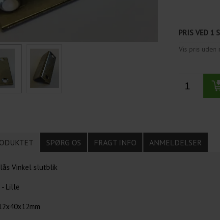
PRIS VED 1 
Vis pris ude
ODUKTET
SPØRG OS
FRAGT INFO
ANMELDELSER
ås Vinkel slutblik
- Lille
 12x40x12mm