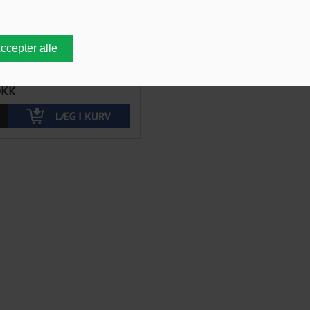
ØBELLÅS
DKK