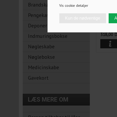
Brandskabe
Vis cookie detaljer
RD1608 M
Pengekasser
Deponeringsskabe
318,00
Indmuringsbokse
Nøgleskabe
Nøglebokse
Medicinskabe
Gavekort
LÆS MERE OM