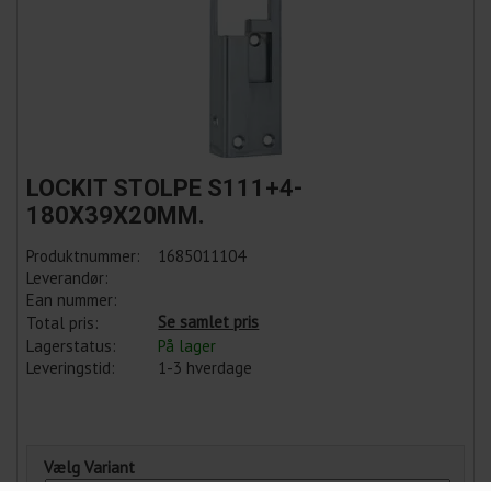
LOCKIT STOLPE S111+4-
180X39X20MM.
Produktnummer:
1685011104
Leverandør:
Ean nummer:
Se samlet pris
Total pris:
Lagerstatus:
På lager
Leveringstid:
1-3 hverdage
Vælg Variant