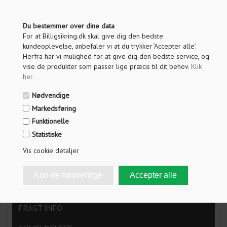
Du bestemmer over dine data
PRIS VED 1 STK.
For at Billigsikring.dk skal give dig den bedste
453,00
DKK
kundeoplevelse, anbefaler vi at du trykker ’Accepter alle’.
Herfra har vi mulighed for at give dig den bedste service, og
Vis pris uden moms
vise de produkter som passer lige præcis til dit behov.
Klik
her
.
Nødvendige
ANTAL
Markedsføring
Funktionelle
LÆG I KURV
Statistiske
Vis cookie detaljer
OM PRODUKTET
SPØRG OS
FRAGT INFO