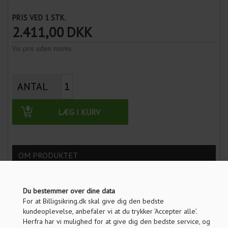
PRIS VED 1 STK.
2.411,00
DKK
Vis pris uden moms
ANTAL
LÆG I KURV
OM PRODUKTET
SPØRG OS
Du bestemmer over dine data
FRAGT INFO
For at Billigsikring.dk skal give dig den bedste
kundeoplevelse, anbefaler vi at du trykker ’Accepter alle’.
ANMELDELSER
Herfra har vi mulighed for at give dig den bedste service, og