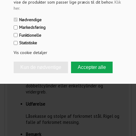
vise de produkter som passer lige præcis til dit behov.
Klik
her
.
Ruko lås 250
Nødvendige
Markedsføring
Anvendelse
Funktionelle
Statistiske
Til udskiftning af gammel 250 lås på kontordøre,
entredøre og lign. Ved montering i nye døre
Vis cookie detaljer
anbefales Ruko Assa modullås 8765, 565.
Konstruktion
Falle- og rigellås. Kan anvendes med
dobbeltcylinder eller enkeltcylinder og
vridergreb.
Udførelse
Låsekasse og stolpe af forkromet stål. Rigel og
falle af forkromet messing.
Bemærk