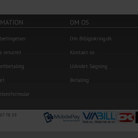
RMATION
OM OS
betingelser
Om Billigsikring.dk
s returret
Kontakt os
netbetaling
Udvidet Søgning
et
Betaling
elsesformular
4 07 78 19