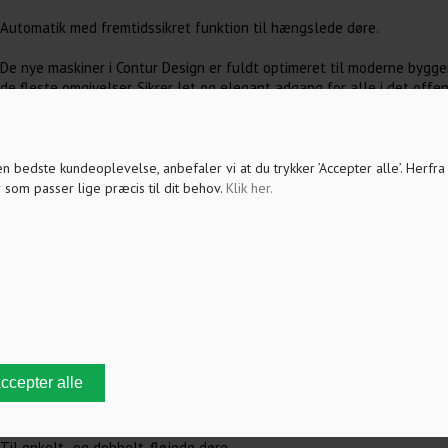
Automatik med fremtidssikret funktion til hængslede døre.
De nye maskiner i Contur Design er fuldt optimeret til moderne bygger
de fleste omgivelser. Sikrer let og elegant adgang for alle i det offent
opgaver og ED 250 til de større. Godkendt til branddøre. Leveres også
synkronisering af dørenes lukkerækkefølge.
Fordele:
 den bedste kundeoplevelse, anbefaler vi at du trykker ’Accepter alle’. Herfr
 som passer lige præcis til dit behov.
Klik her
.
Opfylder intentionerne om let adgang i DS/CEN/TR - 15894-2009
Arkitektonisk indpasning med det flotte i Contur Design
Kan anvendes overalt i byggeriet
Kræver mindst mulig plads i forhold til styrken
Støjsvag i omgivelserne
ED 100 og ED 250 har samme udseende og mål
Til enkelt- og dobbelt-fløjede døre