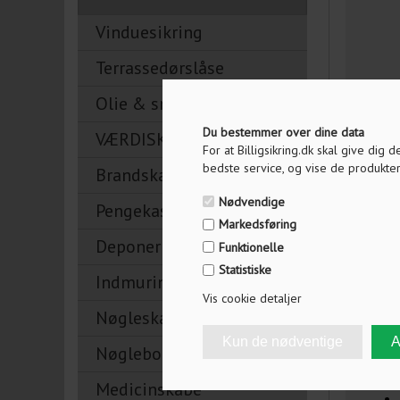
Vinduesikring
Terrassedørslåse
Olie & smøremidler
Du bestemmer over dine data
VÆRDISKABE
For at Billigsikring.dk skal give dig
bedste service, og vise de produkter
Brandskabe
Nødvendige
Pengekasser
Markedsføring
Deponeringsskabe
Funktionelle
Statistiske
Indmuringsbokse
Vis cookie detaljer
Nøgleskabe
Nøglebokse
Medicinskabe