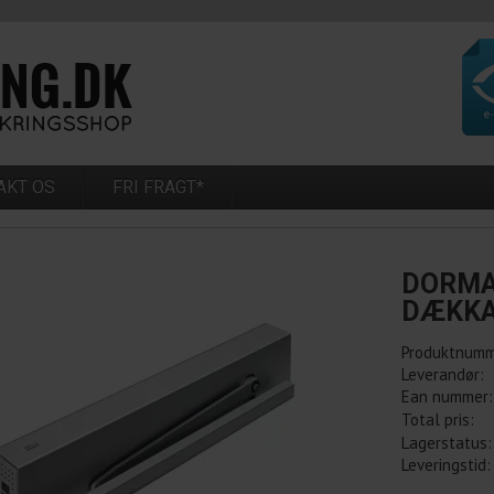
AKT OS
FRI FRAGT*
DORMA
DÆKK
Produktnumm
Leverandør:
Ean nummer:
Total pris:
Lagerstatus:
Leveringstid: