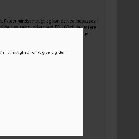
i. Fylder mindst muligt og kan derved indpasses i
lige rum samt i privat regi. ED 100 til de lettere
 til dobbeltfløjede døre med skjult indbygget
a har vi mulighed for at give dig den