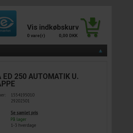
Vis indkøbskurv
0 vare(r)
0,00 DKK
 ED 250 AUTOMATIK U.
APPE
er:
1554195010
29202301
Se samlet pris
På lager
1-3 hverdage