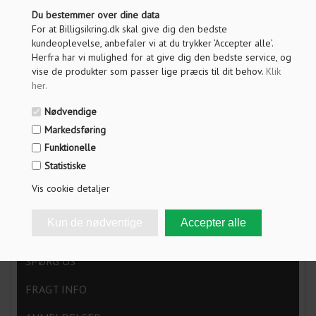
Du bestemmer over dine data
For at Billigsikring.dk skal give dig den bedste
PRIS VED 1 STK.
kundeoplevelse, anbefaler vi at du trykker ’Accepter alle’.
4.006,00
DKK
Herfra har vi mulighed for at give dig den bedste service, og
vise de produkter som passer lige præcis til dit behov.
Klik
Vis pris uden moms
her
.
Nødvendige
Markedsføring
ANTAL
Funktionelle
Statistiske
LÆG I KURV
Vis cookie detaljer
OM PRODUKTET
SPØRG OS
FRAGT INFO