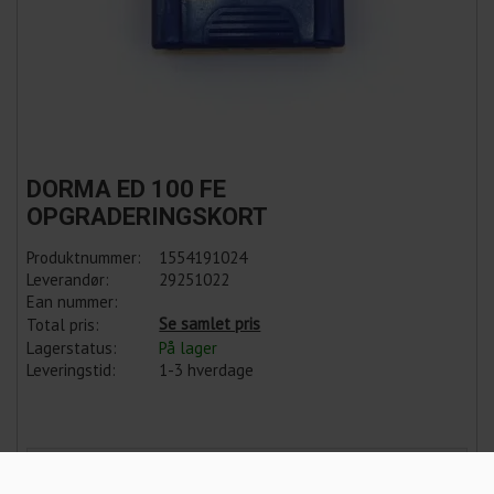
DORMA ED 100 FE
OPGRADERINGSKORT
Produktnummer:
1554191024
Leverandør:
29251022
Ean nummer:
Se samlet pris
Total pris:
Lagerstatus:
På lager
Leveringstid:
1-3 hverdage
Vælg Variant