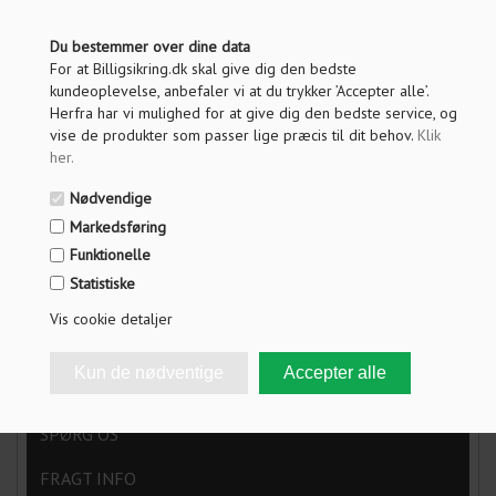
PRIS VED 1 STK.
Du bestemmer over dine data
For at Billigsikring.dk skal give dig den bedste
454,00
DKK
kundeoplevelse, anbefaler vi at du trykker ’Accepter alle’.
Herfra har vi mulighed for at give dig den bedste service, og
Vis pris uden moms
vise de produkter som passer lige præcis til dit behov.
Klik
her
.
ANTAL
Nødvendige
Markedsføring
LÆG I KURV
Funktionelle
Statistiske
Vis cookie detaljer
OM PRODUKTET
PDF DOKUMENTER
SPØRG OS
FRAGT INFO