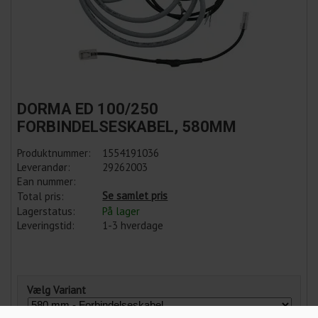
DORMA ED 100/250
FORBINDELSESKABEL, 580MM
Produktnummer:
1554191036
Leverandør:
29262003
Ean nummer:
Se samlet pris
Total pris:
Lagerstatus:
På lager
Leveringstid:
1-3 hverdage
Vælg Variant