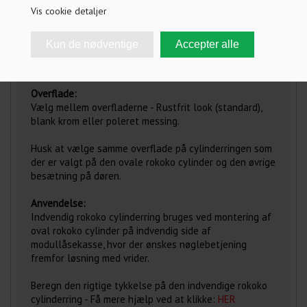
FRAGT INFO
Vis cookie detaljer
ANMELDELSER
Indvendig oval rokoko cylinderring
Overflade:
Vælg mellem overfladerne - Rustfrit look (standard),
blank krom eller poleret messing.
Husk at vælge samme overflade på cylinderringen som
der er valgt på den ovale rokoko cylinder og den øvrige
besætning på døren.
Anvendelse:
Indvendig rokoko cylinderring bruges ved montering af
oval rokoko cylinder på indvendig side af
modullåsekasse, hvor der ønskes nøglebetjening
fremfor løsning med vrider.
Beregn den rigtige tykkelse på den indvendige rokoko
cylinderring - Få mere hjælp ved at klikke:
HER