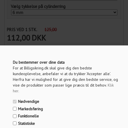
Vælg tykkelse på cylinderring
PRIS VED 1 STK.
125,00
112,00
DKK
Vis pris uden moms
Du bestemmer over dine data
ANTAL
For at Billigsikring.dk skal give dig den bedste
kundeoplevelse, anbefaler vi at du trykker ’Accepter alle’.
Herfra har vi mulighed for at give dig den bedste service, og
LÆG I KURV
vise de produkter som passer lige præcis til dit behov.
Klik
her
.
Nødvendige
OM PRODUKTET
Markedsføring
Funktionelle
SPØRG OS
Statistiske