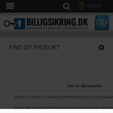
0,00
DKK
FIND DIT PRODUKT
Tak for din udtalelse
Tak fordi du vil dele din oplevelse med BilligSikring.dk og vores besøge
Hvis du ikke allerede er tilmeldt vores nyhedsbrev, kan du gøre det her p