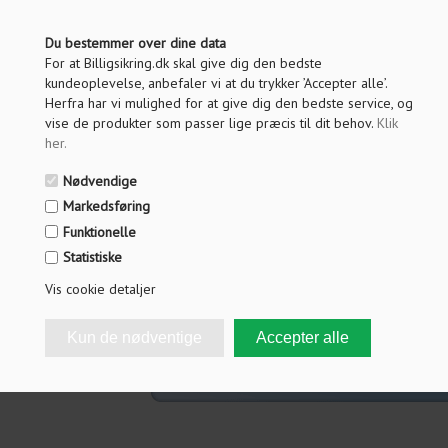
Endnu engang tak for hjælpen.
Du bestemmer over dine data
For at Billigsikring.dk skal give dig den bedste
Med venlig hilsen
kundeoplevelse, anbefaler vi at du trykker ’Accepter alle’.
Herfra har vi mulighed for at give dig den bedste service, og
BilligSikring.dk
vise de produkter som passer lige præcis til dit behov.
Klik
her
.
Nødvendige
Navn
Markedsføring
Email
Funktionelle
Statistiske
Vis cookie detaljer