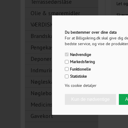
Terrassedørslåse
Let og
Olie & smøremidler
Skærm
VÆRDISKABE
Du bestemmer over dine data
Brandskabe
For at Billigsikring.dk skal give dig
bedste service, og vise de produkter
Pengekasser
Tilbage
Nødvendige
Deponeringsskabe
Markedsføring
Funktionelle
Indmuringsbokse
Statistiske
Nøgleskabe
Vis cookie detaljer
Nøglebokse
Medicinskabe
Gavekort