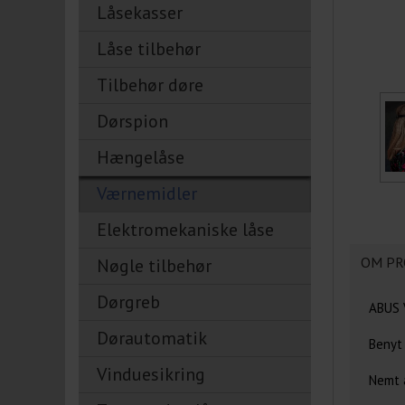
Låsekasser
Låse tilbehør
Tilbehør døre
Dørspion
Hængelåse
Værnemidler
Elektromekaniske låse
OM PR
Nøgle tilbehør
Dørgreb
ABUS V
Dørautomatik
Benyt 
Vinduesikring
Nemt a