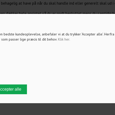
 behagelig at have på når du skal handle ind eller generelt skal ud i
en dækker hele ansigtet så du er godt beskyttet mens du samtidig b
 den bedste kundeoplevelse, anbefaler vi at du trykker ’Accepter alle’. Herfr
 som passer lige præcis til dit behov.
Klik her
.