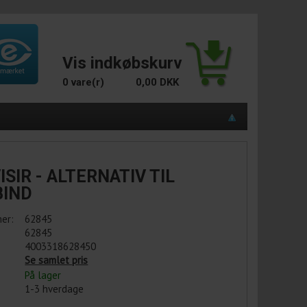
Vis indkøbskurv
0 vare(r)
0,00 DKK
ISIR - ALTERNATIV TIL
IND
er:
62845
62845
4003318628450
Se samlet pris
På lager
1-3 hverdage