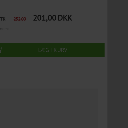
201,00
DKK
STK.
252,00
n moms
LÆG I KURV