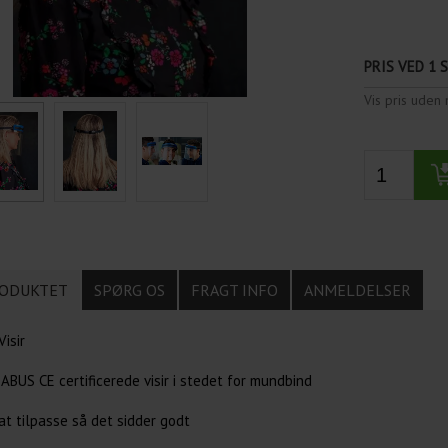
PRIS VED 1 
Vis pris ude
ODUKTET
SPØRG OS
FRAGT INFO
ANMELDELSER
isir
ABUS CE certificerede visir i stedet for mundbind
t tilpasse så det sidder godt