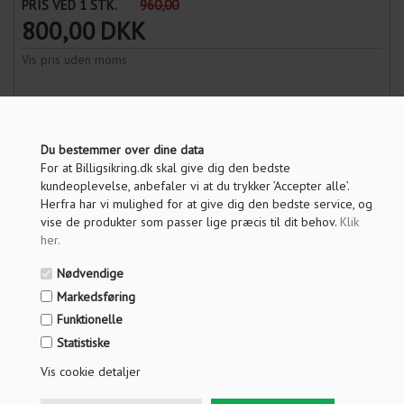
PRIS VED 1 STK.
960,00
800,00
DKK
Vis pris uden moms
ANTAL
Du bestemmer over dine data
For at Billigsikring.dk skal give dig den bedste
LÆG I KURV
kundeoplevelse, anbefaler vi at du trykker ’Accepter alle’.
Herfra har vi mulighed for at give dig den bedste service, og
vise de produkter som passer lige præcis til dit behov.
Klik
her
.
OM PRODUKTET
Nødvendige
SPØRG OS
Markedsføring
Funktionelle
FRAGT INFO
Statistiske
ANMELDELSER
Vis cookie detaljer
ABUS Kæde beklædt med lærred