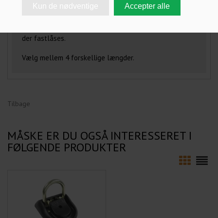
Kæde med 4-kantede 10 mm. kædeled, som er beklædt
med lærred for beskyttelse mod skader på de emner
der fastlåses.
Vælg mellem 4 forskellige længder.
Tilbage
MÅSKE ER DU OGSÅ INTERESSERET I
FØLGENDE PRODUKTER