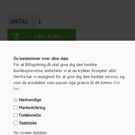
ANTAL
LÆG I KURV
Du bestemmer over dine data
OM PRODUKTET
For at Billigsikring.dk skal give dig den bedste
kundeoplevelse, anbefaler vi at du trykker ’Accepter alle’.
SPØRG OS
Herfra har vi mulighed for at give dig den bedste service, og
vise de produkter som passer lige præcis til dit behov.
Klik
FRAGT INFO
her
.
ANMELDELSER
Nødvendige
Markedsføring
ABUS "Gør det selv" Blisterpakning
Funktionelle
Statistiske
- 1x 1660 oval cylinder til udvendig montering
- 1x 2603 oval rokoko cylinder til indvendig montering
Vis cookie detaljer