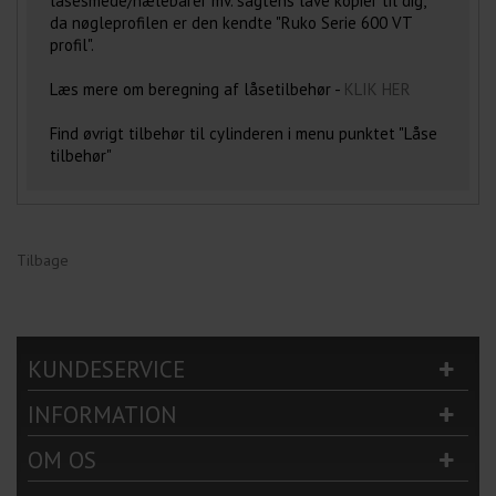
låsesmede/hælebarer mv. sagtens lave kopier til dig,
da nøgleprofilen er den kendte "Ruko Serie 600 VT
profil".
Læs mere om beregning af låsetilbehør -
KLIK HER
Find øvrigt tilbehør til cylinderen i menu punktet "Låse
tilbehør"
Tilbage
KUNDESERVICE
INFORMATION
OM OS