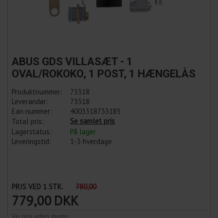
ABUS GDS VILLASÆT - 1
OVAL/ROKOKO, 1 POST, 1 HÆNGELÅS
Produktnummer:
73318
Leverandør:
73318
Ean nummer:
4003318733185
Se samlet pris
Total pris:
Lagerstatus:
På lager
Leveringstid:
1-3 hverdage
PRIS VED 1 STK.
780,00
779,00
DKK
Vis pris uden moms