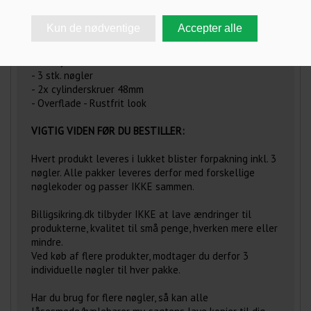
- 1x postkasse cylinder
- 1x ekstra lang kamstykke for personlig tilpasning
(OBS - Ved skift må nøgle IKKE sidde i cylinder)
- 1x hængelås i sort aluminium med med 8 mm hærdet
stålbøjle
- 3 stk. nøgler
- 2x cylinderskruer 48mm
- Overflade - Rustfrit look
VIGTIG VIDEN FØR DU BESTILLER:
Hvert produkt leveres i lukket blister forpakning inkl. 3
nøgler. Alle pakker leveres derfor med forskellige
nøglekoder og passer IKKE sammen.
Billigsikring.dk tilbyder IKKE at lave ændringer til
produkterne, kvalitet til små penge, hverken mere eller
mindre.
Ved køb af flere produkter, modtager du derfor 3
individuelle nøgler til hver pakke.
Har du brug for flere nøgler, så kan alle