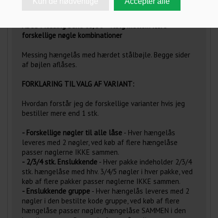
ANMELDELSER
ABUS Messing Serie 65/50 - Vælg mellem flere
forskellige nøgle kombinationer
Messing hængelås med hærdet stålbøjle. Begge sider
af bøjlen aflåses.
FORKLARING TIL VALG AF VARIANT:
Hvordan forstår jeg de forskellige varianter hvis jeg
bestiller mere end 1 stk.
- Forskellige nøgler til alle låse
- Hver hængelås
leveres med 2 nøgler, ved køb af flere hængelåse
passer nøglerne IKKE sammen.
- 2/3/4 stk. Enslukkende
- Hver pakke indeholder 2/3/4
stk. hængelåse med hhv. 3/4/5 nøgler i hver pakke, ved
køb af flere pakker passer nøglerne IKKE sammen.
- Enslukkende gruppe
- Hver hængelås leveres med 2
nøgler i den bestilte kode gruppe, ved køb af flere
hængelåse passer nøgler/hængelåse SAMMEN i den