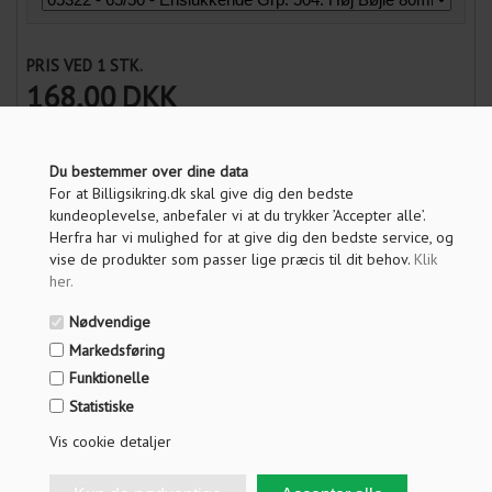
PRIS VED 1 STK.
168,00
DKK
Vis pris uden moms
Du bestemmer over dine data
For at Billigsikring.dk skal give dig den bedste
ANTAL
kundeoplevelse, anbefaler vi at du trykker ’Accepter alle’.
Herfra har vi mulighed for at give dig den bedste service, og
vise de produkter som passer lige præcis til dit behov.
Klik
LÆG I KURV
her
.
Nødvendige
Markedsføring
OM PRODUKTET
Funktionelle
SPØRG OS
Statistiske
Vis cookie detaljer
FRAGT INFO