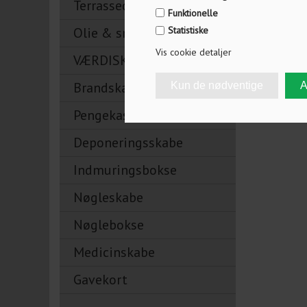
Terrassedørslåse
Funktionelle
Olie & smøremidler
Statistiske
Vis cookie detaljer
VÆRDISKABE
Brandskabe
Pengekasser
Deponeringsskabe
Indmuringsbokse
Nøgleskabe
Nøglebokse
Medicinskabe
Gavekort