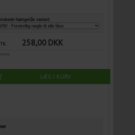
ønskede hængelås variant
258,00
DKK
STK.
n moms
LÆG I KURV
ner