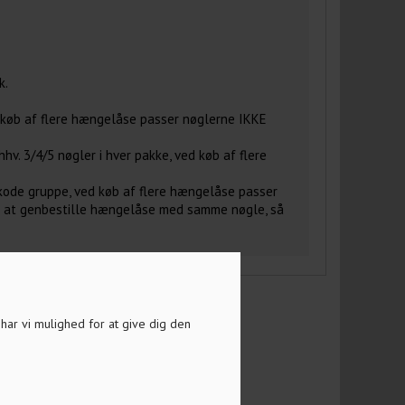
k.
 køb af flere hængelåse passer nøglerne IKKE
v. 3/4/5 nøgler i hver pakke, ved køb af flere
kode gruppe, ved køb af flere hængelåse passer
t at genbestille hængelåse med samme nøgle, så
a har vi mulighed for at give dig den