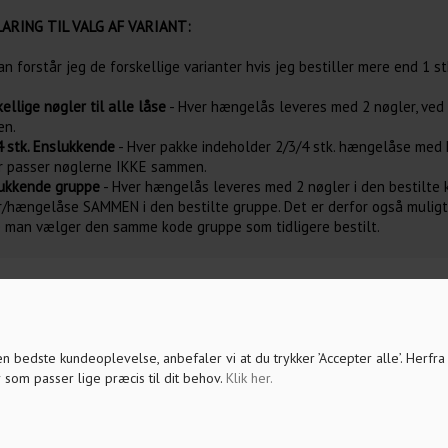
ARING TIL VALG AF VARIANT:
n forstår jeg de forskellige varianter hvis jeg bestiller mere end 1 st
kellige nøgler til alle låse
- Hver hængelås leveres med 2 nøgler, ved
n.
4 stk. Enslukkende
- Hver pakke indeholder 2/3/4 stk. hængelåse med hh
r passer nøglerne IKKE sammen.
lukkende gruppe
- Hver hængelås leveres med 2 nøgler i den bestilte 
r/hængelåse SAMMEN i den bestilte gruppe. Det er derfor også mulig
 man vælger den samme kode gruppe som tidligere bestilt.
 den bedste kundeoplevelse, anbefaler vi at du trykker ’Accepter alle’. Herfr
 som passer lige præcis til dit behov.
Klik her
.