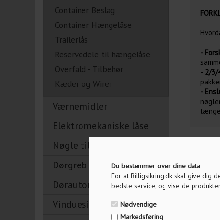
Container Beslag
FORKL
Container Hængelåse
Hvorda
Trailerlås
- Fors
Reservedele til hængelåse
samme
Overfald - Tilbehør
- 2/3/
pakke
Kæder og Wirer
- Ens
nøgle
Værnemidler
længe
Elektromekaniske låse
Nøgle tilbehør
Tilbage
Dørgreb
Du bestemmer over dine data
For at Billigsikring.dk skal give dig
Dørautomatik
bedste service, og vise de produkter
Vinduesikring
Nødvendige
Markedsføring