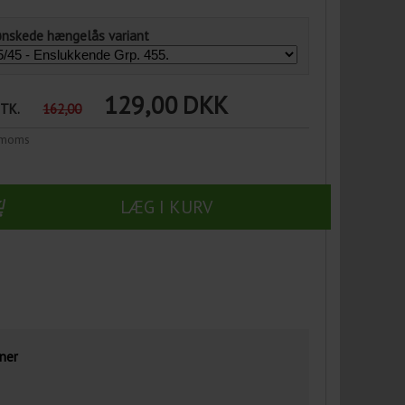
ønskede hængelås variant
129,00
DKK
STK.
162,00
n moms
LÆG I KURV
ner