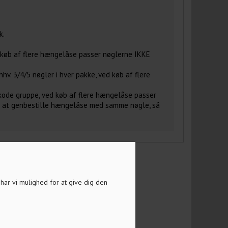
k.
 køb af flere hængelåse passer nøglerne IKKE
v. 3/4/5 nøgler i hver pakke, ved køb af flere
kode gruppe, ved køb af flere hængelåse passer
t at genbestille hængelåse med samme nøgle, så
a har vi mulighed for at give dig den