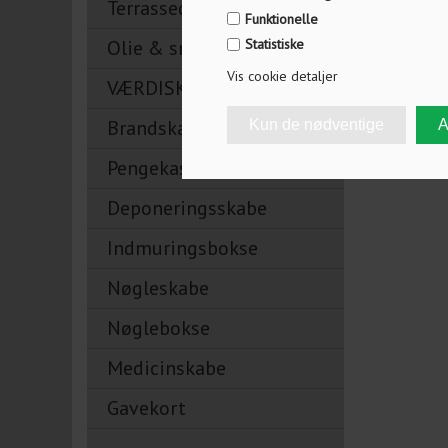
Terrassedørslåse
Funktionelle
Olie & smøremidler
Statistiske
Vis cookie detaljer
VÆRDISKABE
Brandskabe
Pengekasser
Deponeringsskabe
Indmuringsbokse
Nøgleskabe
Nøglebokse
Medicinskabe
Gavekort