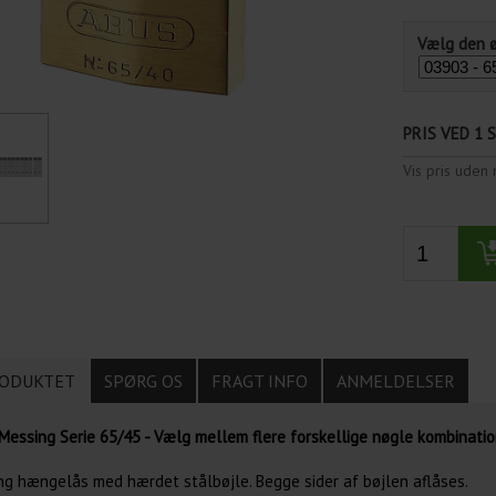
Vælg den 
PRIS VED 1 
Vis pris ude
ODUKTET
SPØRG OS
FRAGT INFO
ANMELDELSER
essing Serie 65/45 - Vælg mellem flere forskellige nøgle kombinatio
g hængelås med hærdet stålbøjle. Begge sider af bøjlen aflåses.