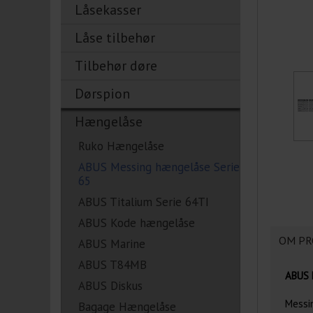
Låsekasser
Låse tilbehør
Tilbehør døre
Dørspion
Hængelåse
Ruko Hængelåse
ABUS Messing hængelåse Serie
65
ABUS Titalium Serie 64TI
ABUS Kode hængelåse
OM PR
ABUS Marine
ABUS T84MB
ABUS M
ABUS Diskus
Messin
Bagage Hængelåse