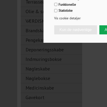
Terrassedørslåse
Funktionelle
Tilbage
Olie & smøremidler
Statistiske
Vis cookie detaljer
VÆRDISKABE
Brandskabe
Pengekasser
Deponeringsskabe
Indmuringsbokse
Nøgleskabe
Nøglebokse
Medicinskabe
Gavekort