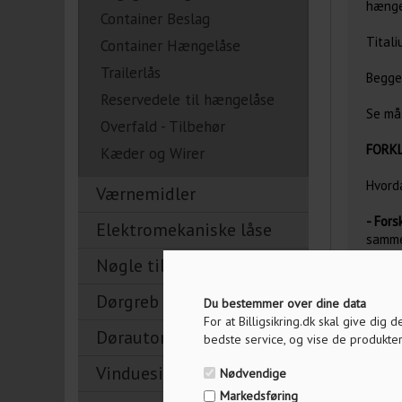
hænge
Container Beslag
Titali
Container Hængelåse
Trailerlås
Begge 
Reservedele til hængelåse
Se mål
Overfald - Tilbehør
FORKL
Kæder og Wirer
Hvorda
Værnemidler
- Fors
Elektromekaniske låse
samme
- 2/3/
Nøgle tilbehør
pakke
- Ens
Dørgreb
Du bestemmer over dine data
nøgle
For at Billigsikring.dk skal give dig
længe
Dørautomatik
bedste service, og vise de produkter
Vinduesikring
Nødvendige
Markedsføring