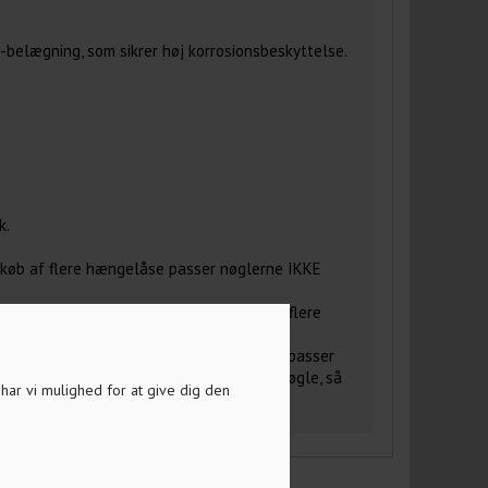
t-belægning, som sikrer høj korrosionsbeskyttelse.
k.
 køb af flere hængelåse passer nøglerne IKKE
v. 3/4/5 nøgler i hver pakke, ved køb af flere
kode gruppe, ved køb af flere hængelåse passer
t at genbestille hængelåse med samme nøgle, så
a har vi mulighed for at give dig den