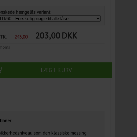
ønskede hængelås variant
203,00
DKK
STK.
243,00
n moms
LÆG I KURV
tioner
sikkerhedsniveau som den klassiske messing