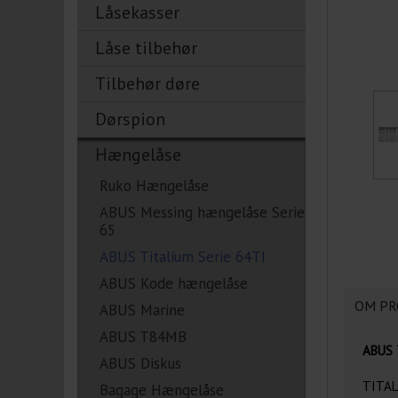
Låsekasser
Låse tilbehør
Tilbehør døre
Dørspion
Hængelåse
Ruko Hængelåse
ABUS Messing hængelåse Serie
65
ABUS Titalium Serie 64TI
ABUS Kode hængelåse
OM PR
ABUS Marine
ABUS T84MB
ABUS T
ABUS Diskus
TITAL
Bagage Hængelåse