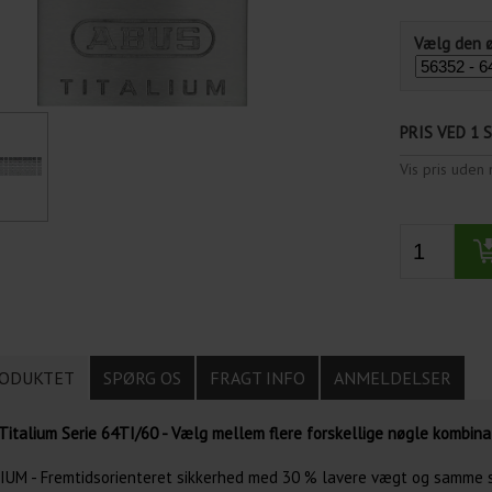
Vælg den 
PRIS VED 1 
Vis pris ude
ODUKTET
SPØRG OS
FRAGT INFO
ANMELDELSER
italium Serie 64TI/60 - Vælg mellem flere forskellige nøgle kombina
IUM - Fremtidsorienteret sikkerhed med 30 % lavere vægt og samme 