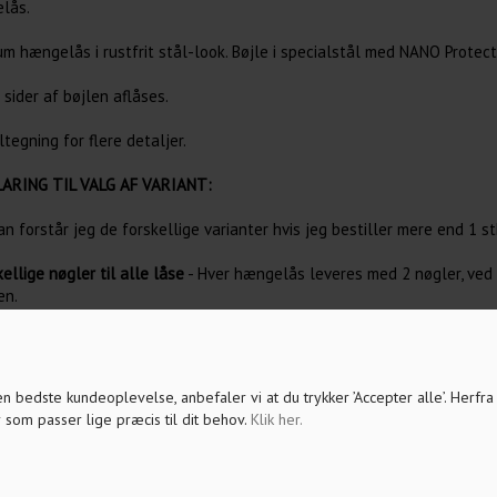
lås.
um hængelås i rustfrit stål-look. Bøjle i specialstål med NANO Protec
sider af bøjlen aflåses.
tegning for flere detaljer.
ARING TIL VALG AF VARIANT:
n forstår jeg de forskellige varianter hvis jeg bestiller mere end 1 st
kellige nøgler til alle låse
- Hver hængelås leveres med 2 nøgler, ved
n.
4 stk. Enslukkende
- Hver pakke indeholder 2/3/4 stk. hængelåse med hh
r passer nøglerne IKKE sammen.
lukkende gruppe
- Hver hængelås leveres med 2 nøgler i den bestilte 
r/hængelåse SAMMEN i den bestilte gruppe. Det er derfor også mulig
 den bedste kundeoplevelse, anbefaler vi at du trykker ’Accepter alle’. Herfr
 man vælger den samme kode gruppe som tidligere bestilt.
 som passer lige præcis til dit behov.
Klik her
.