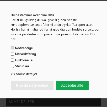
PRIS VED 1 STK.
217,00
DKK
Du bestemmer over dine data
For at Billigsikring.dk skal give dig den bedste
Vis pris uden moms
kundeoplevelse, anbefaler vi at du trykker ’Accepter alle’.
Herfra har vi mulighed for at give dig den bedste service, og
vise de produkter som passer lige præcis til dit behov.
Klik
her
.
ANTAL
Nødvendige
LÆG I KURV
Markedsføring
Funktionelle
Statistiske
OM PRODUKTET
Vis cookie detaljer
SPØRG OS
FRAGT INFO
ANMELDELSER