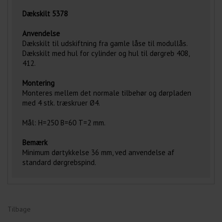
Dækskilt 5378
Anvendelse
Dækskilt til udskiftning fra gamle låse til modullås.
Dækskilt med hul for cylinder og hul til dørgreb 408,
412.
Montering
Monteres mellem det normale tilbehør og dørpladen
med 4 stk. træskruer Ø4.
Mål: H=250 B=60 T=2 mm.
Bemærk
Minimum dørtykkelse 36 mm, ved anvendelse af
standard dørgrebspind.
Tilbage