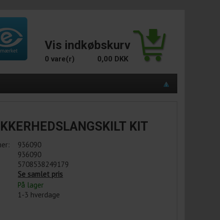
Vis indkøbskurv
0 vare(r)
0,00 DKK
IKKERHEDSLANGSKILT KIT
er:
936090
936090
5708538249179
Se samlet pris
På lager
1-3 hverdage