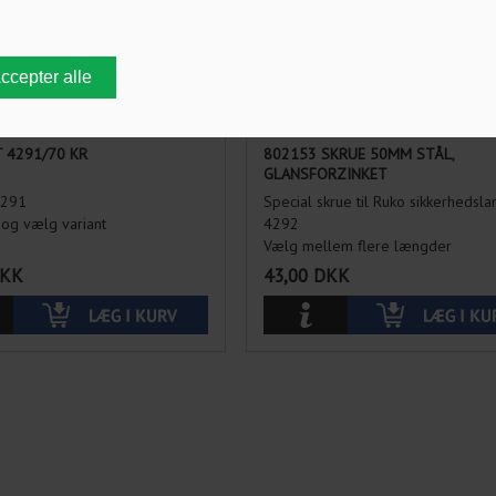
T 4291/70 KR
802153 SKRUE 50MM STÅL,
GLANSFORZINKET
4291
Special skrue til Ruko sikkerhedslan
og vælg variant
4292
Vælg mellem flere længder
KK
43,00
DKK