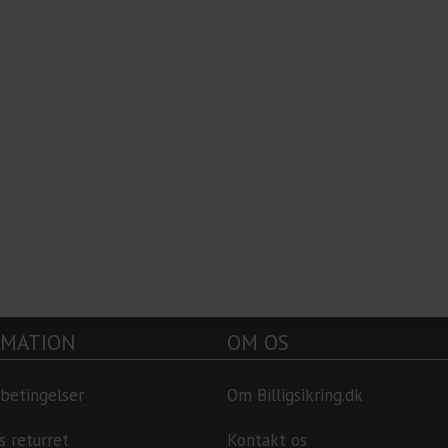
RMATION
OM OS
betingelser
Om Billigsikring.dk
s returret
Kontakt os