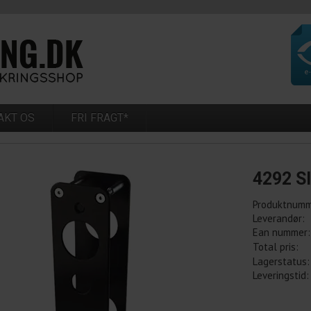
AKT OS
FRI FRAGT*
4292 S
Produktnumm
Leverandør:
Ean nummer:
Total pris:
Lagerstatus:
Leveringstid: