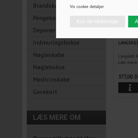
Brandskabe
Vis cookie detaljer
Pengekasser
Deponeringsskabe
Indmuringsbokse
LANGSKIL
Nøgleskabe
Langskilt 
Læs mere 
Nøglebokse
377,00
D
Medicinskabe
Gavekort
LÆS MERE OM