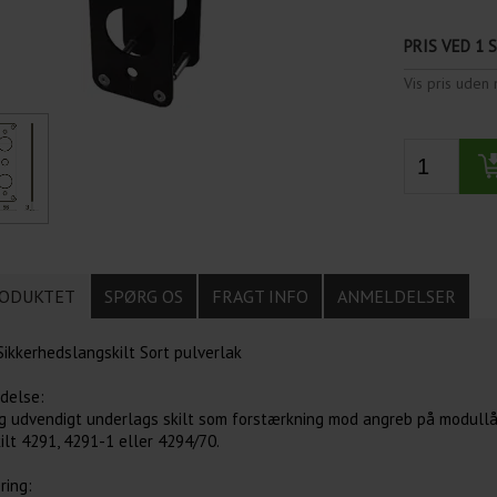
PRIS VED 1 
Vis pris ude
ODUKTET
SPØRG OS
FRAGT INFO
ANMELDELSER
ikkerhedslangskilt Sort pulverlak
delse:
og udvendigt underlags skilt som forstærkning mod angreb på modullå
lt 4291, 4291-1 eller 4294/70.
ring: