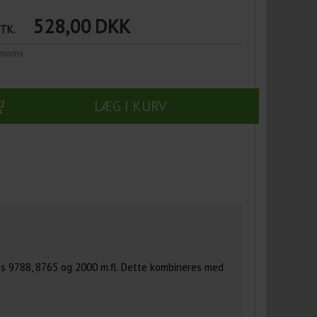
528,00
DKK
STK.
n moms
LÆG I KURV
s 9788, 8765 og 2000 m.fl. Dette kombineres med