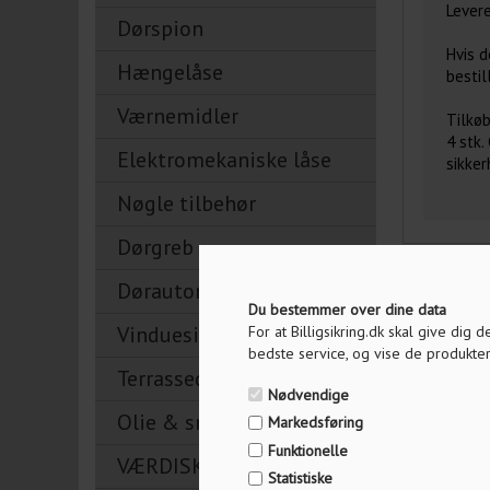
Levere
Dørspion
Hvis d
Hængelåse
bestil
Værnemidler
Tilkøb
4 stk.
Elektromekaniske låse
sikker
Nøgle tilbehør
Dørgreb
Dørautomatik
Tilbage
Du bestemmer over dine data
Vinduesikring
For at Billigsikring.dk skal give dig
bedste service, og vise de produkter
MÅSKE 
Terrassedørslåse
Nødvendige
Olie & smøremidler
Markedsføring
Funktionelle
VÆRDISKABE
Statistiske