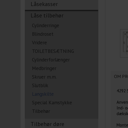
Låsekasser
Låse tilbehør
Cylinderringe
Blindroset
Vridere
TOILETBESÆTNING
Cylinderforlænger
Medbringer
OM PR
Skruer m.m.
Slutblik
4292 S
Langskilte
Anven
Special Kamstykke
Ind- 
Tilbehør
dækski
Tilbehør døre
Monte