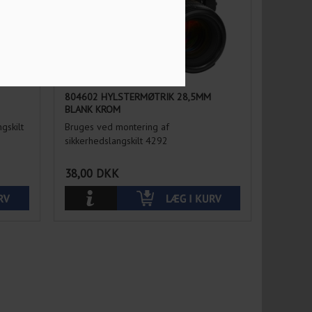
804602 HYLSTERMØTRIK 28,5MM
BLANK KROM
gskilt
Bruges ved montering af
sikkerhedslangskilt 4292
38,00
DKK