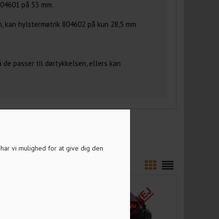
 804601 på 53 mm.
en, kan hylstermøtrik 804602 på kun 28,5 mm
e passer til dørtykkelsen, ellers kan
a har vi mulighed for at give dig den
PRODUKTER