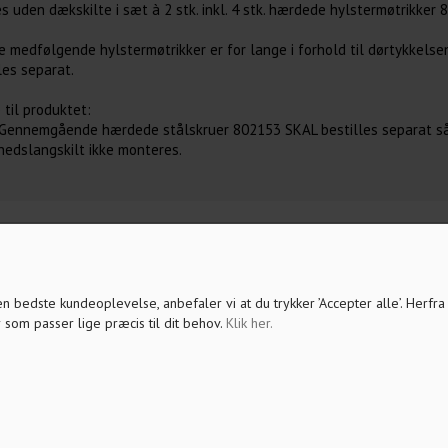
s uden dækskilte i sæt à 2 stk. inkl. 4 stk. hærdede hylstermøtrikker
e medfølgende hylstermøtrikker er for lange i forhold til dørtykkels
les separat.
 til produktet:
 Gennemgående hærdede stålskruer 802153 SKAL bestilles separat så d
hedslangskilt ikke monteres.
 den bedste kundeoplevelse, anbefaler vi at du trykker ’Accepter alle’. Herfr
 som passer lige præcis til dit behov.
Klik her
.
ER DU OGSÅ INTERESSERET I FØLGENDE 