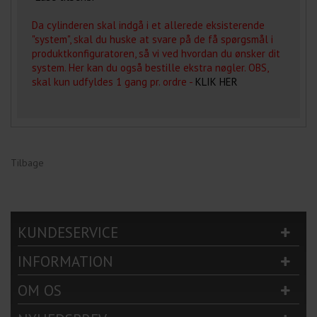
Da cylinderen skal indgå i et allerede eksisterende
"system", skal du huske at svare på de få spørgsmål i
produktkonfiguratoren, så vi ved hvordan du ønsker dit
system. Her kan du også bestille ekstra nøgler. OBS,
skal kun udfyldes 1 gang pr. ordre -
KLIK HER
Tilbage
KUNDESERVICE
INFORMATION
OM OS