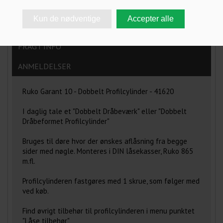
SPECIFIKATIONER
SPØRG OS
FRAGT INFO
ANMELDELSER
Ruko Garant 10 - Dobbelt Profilcylinder - 41620
I daglig tale et "Dobbelt Dråbeværk" eller "Dobbelt
Dråbeformet Profilcylinder"
Bruges til døre hvor der ønskes aflåsning fra begge
sider med nøgle. Monteres i DIN låsekasser, Ruko 865
m.fl.
Profilcylinderen fastgøres med 1 skrue, som følger med
ved køb.
Find øvrigt tilbehør til profilcylinderen i menu punktet
"Låse tilbehør"