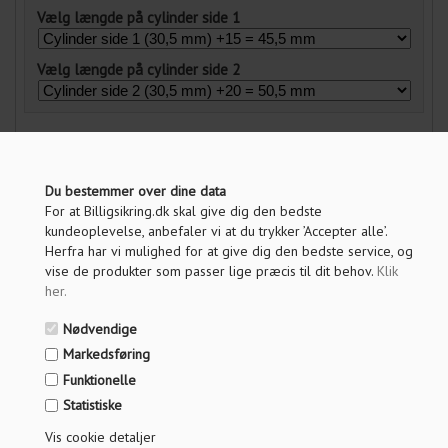
Vælg længde på cylinder side 1
Vælg længde på cylinder side 2
PRIS VED 1 STK.
4.842,00
3.873,00
DKK
Du bestemmer over dine data
For at Billigsikring.dk skal give dig den bedste
Vis pris uden moms
kundeoplevelse, anbefaler vi at du trykker ’Accepter alle’.
Herfra har vi mulighed for at give dig den bedste service, og
vise de produkter som passer lige præcis til dit behov.
Klik
ANTAL
her
.
Nødvendige
LÆG I KURV
Markedsføring
Funktionelle
Statistiske
OM PRODUKTET
Vis cookie detaljer