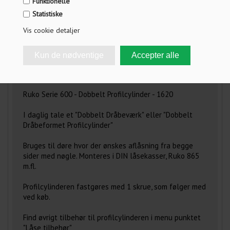
Funktionelle
SPECIFIKATIONER
Statistiske
SPØRG OS
Vis cookie detaljer
FRAGT INFO
ANMELDELSER
Ruko Serie 600 - Dobbelt Profilcylinder - 1620
I daglig tale et "Dobbelt Dråbeværk" eller "Dobbelt
Dråbeformet Profilcylinder"
Bruges til døre hvor der ønskes aflåsning fra begge
sider med nøgle. Monteres i DIN låsekasser, Ruko 865
m.fl.
Profilcylinderen fastgøres med 1 skrue, som følger med
ved køb.
Find øvrigt tilbehør til profilcylinderen i menu punktet
"Låse tilbehør"