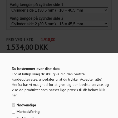
Vælg længde på cylinder side 1
Vælg længde på cylinder side 2
PRIS VED 1 STK.
1.918,00
1.534,00
DKK
Vis pris uden moms
Du bestemmer over dine data
For at Billigsikring.dk skal give dig den bedste
ANTAL
kundeoplevelse, anbefaler vi at du trykker ’Accepter alle’.
Herfra har vi mulighed for at give dig den bedste service, og
LÆG I KURV
vise de produkter som passer lige præcis til dit behov.
Klik
her
.
Nødvendige
OM PRODUKTET
Markedsføring