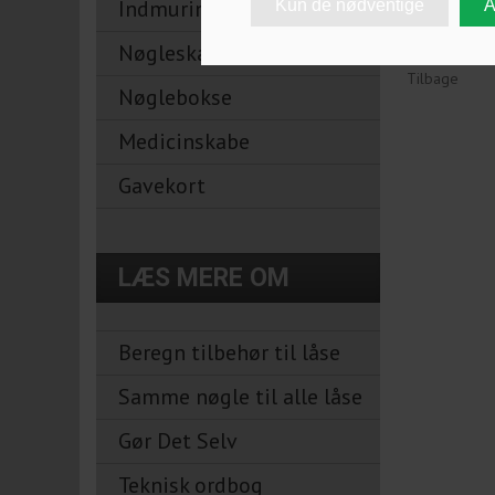
Indmuringsbokse
Nøgleskabe
Tilbage
Nøglebokse
Medicinskabe
Gavekort
LÆS MERE OM
Beregn tilbehør til låse
Samme nøgle til alle låse
Gør Det Selv
Teknisk ordbog