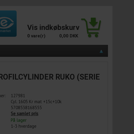
Vis indkøbskurv
0 vare(r)
0,00 DKK
ROFILCYLINDER RUKO (SERIE
er:
127981
Cyl. 1605 Kr mat +15c+10k
5708538168555
Se samlet pris
På lager
1-3 hverdage