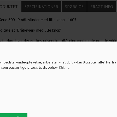
ODUKTET
SPECIFIKATIONER
SPØRG OS
FRAGT INFO
erie 600 - Profilcylinder med lille knop - 1605
ig tale et "Dråbeværk med lille knop"
 til døre hvor der ønskes udvendigt aflåsning med nøgle og lille vrid
cylinderen fastgøres med 1 skrue, som følger med ved køb.
 den bedste kundeoplevelse, anbefaler vi at du trykker ’Accepter alle’. Herfr
vrigt tilbehør til profilcylinderen i menu punktet "Låse tilbehør"
 som passer lige præcis til dit behov.
Klik her
.
rofilcylinderen indgå i et enslukkende system "samme nøgle til alle di
mål i produkt konfiguratoren som du finder i produktoversigten med r
stem bygget. Her kan du også bestille ekstra nøgler. OBS, skal kun udf
Vælges kodning efter din nuværende nøgle "Supplering", følger der IKK
 disse separat som tilkøb til ordren.