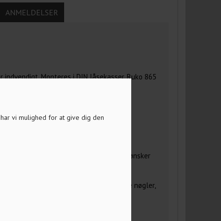
ANMELDELSER
er indvendigt. Monteres i DIN låsekasser, Ruko 865
a har vi mulighed for at give dig den
ne låse", skal du huske at svare på de få
ød skrift. På den måde ved vi hvordan du ønsker
yldes 1 gang pr. ordre!
E nøgler med til cylinderen. Ønskes flere nøgler,