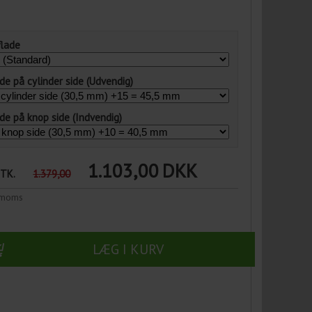
flade
e på cylinder side (Udvendig)
e på knop side (Indvendig)
1.103,00
DKK
STK.
1.379,00
n moms
LÆG I KURV