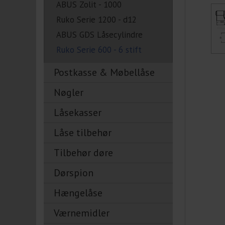
ABUS Zolit - 1000
Ruko Serie 1200 - d12
ABUS GDS Låsecylindre
Ruko Serie 600 - 6 stift
Postkasse & Møbellåse
Nøgler
Låsekasser
Låse tilbehør
Tilbehør døre
Dørspion
Hængelåse
Værnemidler