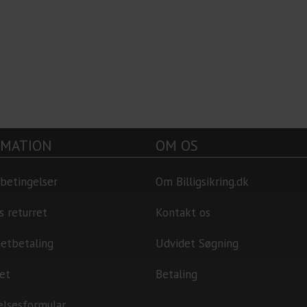
RMATION
OM OS
betingelser
Om Billigsikring.dk
s returret
Kontakt os
netbetaling
Udvidet Søgning
et
Betaling
elsesformular