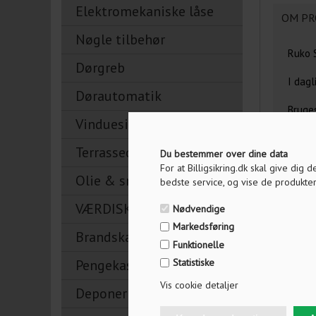
Elektromekaniske låse
OM PR
Nøgle tilbehør
Ruko S
Dørgreb
I dagl
Dørautomatik
Bruges
Vinduesikring
m.fl.
Terrassedørslåse
Profil
Du bestemmer over dine data
For at Billigsikring.dk skal give dig
Olie & smøremidler
Find ø
bedste service, og vise de produkter
VÆRDISKABE
Skal p
Nødvendige
spørgs
Markedsføring
Brandskabe
dit sy
Funktionelle
Pengekasser
Statistiske
OBS - 
vælges
Vis cookie detaljer
Deponeringsskabe