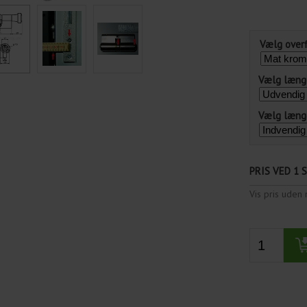
Vælg over
Vælg længd
Vælg længd
PRIS VED 1 
Vis pris ude