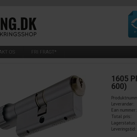
AKT OS
FRI FRAGT*
1605 P
600)
Produktnumm
Leverandør:
Ean nummer:
Total pris:
Lagerstatus:
Leveringstid: