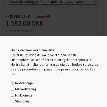
PRIS VED 1 STK.
1.728,00
1.382,00
DKK
Vis pris uden moms
ANTAL
Du bestemmer over dine data
For at Billigsikring.dk skal give dig den bedste
kundeoplevelse, anbefaler vi at du trykker ’Accepter alle’.
LÆG I KURV
Herfra har vi mulighed for at give dig den bedste service, og
vise de produkter som passer lige præcis til dit behov.
Klik
her
.
OM PRODUKTET
Nødvendige
Markedsføring
SPECIFIKATIONER
Funktionelle
SPØRG OS
Statistiske