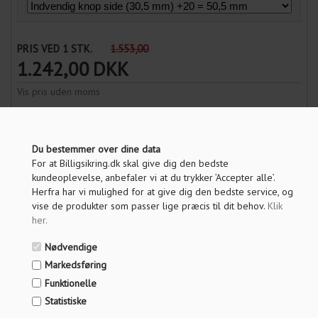
PRIS VED 1 STK.
1.553,00
1.242,00
DKK
Vis pris uden moms
ANTAL
Du bestemmer over dine data
For at Billigsikring.dk skal give dig den bedste
kundeoplevelse, anbefaler vi at du trykker ’Accepter alle’.
LÆG I KURV
Herfra har vi mulighed for at give dig den bedste service, og
vise de produkter som passer lige præcis til dit behov.
Klik
her
.
OM PRODUKTET
Nødvendige
Markedsføring
SPECIFIKATIONER
Funktionelle
SPØRG OS
Statistiske