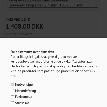
Vælg længde på knop side (Indvendig)
PRIS VED 1 STK.
1.408,00
DKK
Vis pris uden moms
ANTAL
Du bestemmer over dine data
For at Billigsikring.dk skal give dig den bedste
kundeoplevelse, anbefaler vi at du trykker ’Accepter alle’.
LÆG I KURV
Herfra har vi mulighed for at give dig den bedste service, og
vise de produkter som passer lige præcis til dit behov.
Klik
her
.
OM PRODUKTET
Nødvendige
Markedsføring
SPECIFIKATIONER
Funktionelle
Statistiske
SPØRG OS