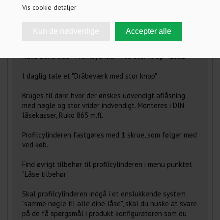
Vis cookie detaljer
FRAGT INFO
ANMELDELSER
Ruko Serie 600 - Profilcylinder med stor knop - 1602
I daglig tale et "Dråbeværk med stor knop"
Bruges til døre hvor der ønskes udvendigt aflåsning
med nøgle og stor vrider indvendigt. Monteres i DIN
låsekasser, Ruko 865 m.fl.
Profilcylinderen fastgøres med 1 skrue, som følger med
ved køb.
Find øvrigt tilbehør til profilcylinderen i menu punktet
"Låse tilbehør"
Skal profilcylinderen indgå i et enslukkende system
"samme nøgle til alle dine låse", skal du huske at svare
på de få spørgsmål i produkt konfiguratoren som du