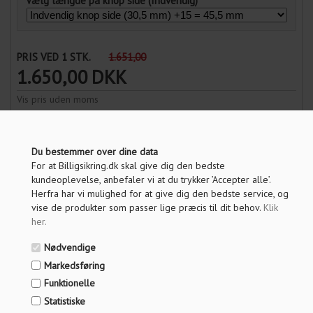
Vælg længde på knop side (Indvendig)
PRIS VED 1 STK.
1.651,00
1.650,00
DKK
Vis pris uden moms
ANTAL
Du bestemmer over dine data
For at Billigsikring.dk skal give dig den bedste
kundeoplevelse, anbefaler vi at du trykker ’Accepter alle’.
LÆG I KURV
Herfra har vi mulighed for at give dig den bedste service, og
vise de produkter som passer lige præcis til dit behov.
Klik
her
.
OM PRODUKTET
Nødvendige
Markedsføring
SPECIFIKATIONER
Funktionelle
Statistiske
SPØRG OS