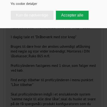
Vis cookie detaljer
FRAGT INFO
ANMELDELSER
Ruko Serie 600 - Profilcylinder med stor knop - 1602
I daglig tale et "Dråbeværk med stor knop"
Bruges til døre hvor der ønskes udvendigt aflåsning
med nøgle og stor vrider indvendigt. Monteres i DIN
låsekasser, Ruko 865 m.fl.
Profilcylinderen fastgøres med 1 skrue, som følger med
ved køb.
Find øvrigt tilbehør til profilcylinderen i menu punktet
"Låse tilbehør"
Skal profilcylinderen indgå i et enslukkende system
"samme nøgle til alle dine låse", skal du huske at svare
på de få spørgsmål i produkt konfiguratoren som du